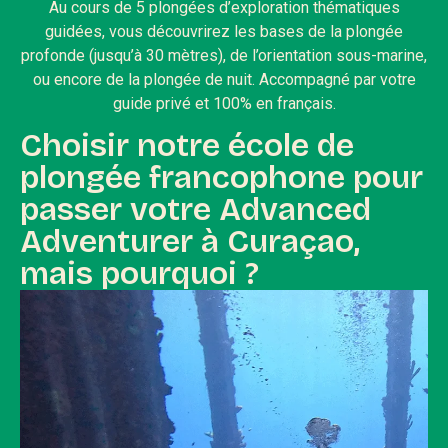
Au cours de 5 plongées d’exploration thématiques
guidées, vous découvrirez les bases de la plongée
profonde (jusqu’à 30 mètres), de l’orientation sous-marine,
ou encore de la plongée de nuit. Accompagné par votre
guide privé et 100% en français.
Choisir notre école de
plongée francophone pour
passer votre Advanced
Adventurer à Curaçao,
mais pourquoi ?