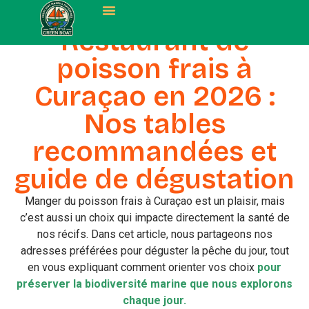
Restaurant de
NOS EXPÉRIENCES
poisson frais à
Curaçao en 2026 :
Nos tables
recommandées et
guide de dégustation
Manger du poisson frais à Curaçao est un plaisir, mais
c’est aussi un choix qui impacte directement la santé de
nos récifs. Dans cet article, nous partageons nos
adresses préférées pour déguster la pêche du jour, tout
en vous expliquant comment orienter vos choix
pour
préserver la biodiversité marine que nous explorons
chaque jour.