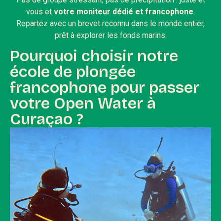
vous et
votre moniteur dédié et francophone
.
Repartez avec un brevet reconnu dans le monde entier,
prêt à explorer les fonds marins.
Pourquoi choisir notre
école de plongée
francophone pour passer
votre Open Water à
Curaçao ?